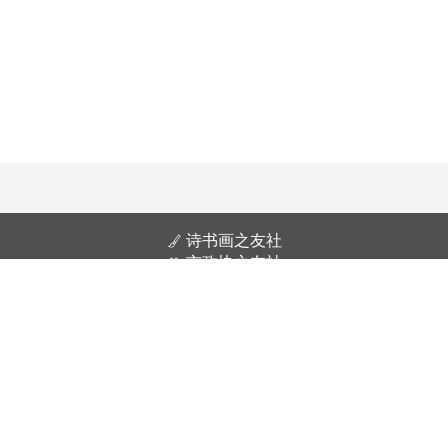
诗书画之友社
市政协之友社
市诗词楹联学会
茶文化研究会
版权所有 中国人民政治协商会议浙江省衢州市委员会
浙ICP备10008476号-1
浙公网安备 33080202000267号
邮政编码：324000
地址：衢州市三江东路3号衢州市政协