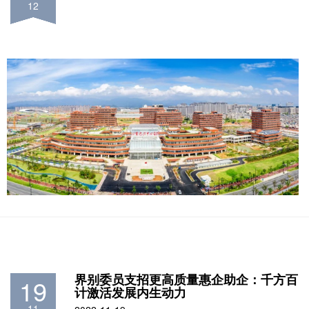
12
界别委员支招更高质量惠企助企：千方百
19
计激活发展内生动力
11